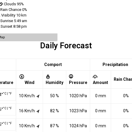
Clouds
95%
Rain Chance
0%
Visibility
10 km
Sunrise
5:49 am
Sunset
8:58 pm
Map
Daily Forecast
Comport
Precipitation
Rain Cha
rature
Wind
Humidity
Pressure
Amount
°C
|
°F
4
°
10 Km/h
50 %
1020 hPa
0 mm
0%
°C
|
°F
6
°
16 Km/h
82 %
1023 hPa
0 mm
0%
°C
|
°F
5
°
10 Km/h
87 %
1024 hPa
0 mm
0%