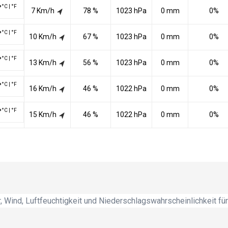
°C
|
°F
°
7 Km/h
78 %
1023 hPa
0 mm
0%
°C
|
°F
°
10 Km/h
67 %
1023 hPa
0 mm
0%
°C
|
°F
°
13 Km/h
56 %
1023 hPa
0 mm
0%
°C
|
°F
°
16 Km/h
46 %
1022 hPa
0 mm
0%
°C
|
°F
°
15 Km/h
46 %
1022 hPa
0 mm
0%
 Wind, Luftfeuchtigkeit und Niederschlagswahrscheinlichkeit für