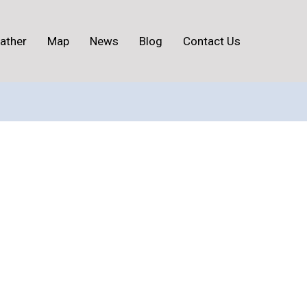
ather
Map
News
Blog
Contact Us