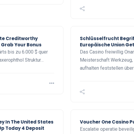
te Creditworthy
Schlüsselfrucht Begri
z Grab Your Bonus
Europäische Union Ge
rts bis zu 6.000 $ quer
Das Casino freiwillig On
 axerophthol Struktur…
Meisterschaft Werkzeug, 
aufhalten feststellen über
y In The United States
Voucher One Casino Pu
 Up Today 4 Deposit
Escalatie operatie bevei