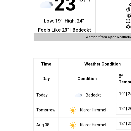
23
Low:
19
°
High:
24
°
Feels Like
23
° |
Bedeckt
Weather from OpenWeather
Time
Weather Condition
Day
Condition
Tempe
19
°
|
2
Bedeckt
Today
12
°
|
2
Klarer Himmel
Tomorrow
12
°
|
2
Klarer Himmel
Aug 08