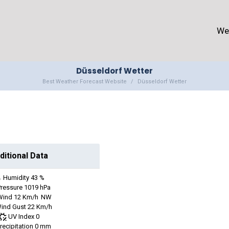
We
Düsseldorf Wetter
Best Weather Forecast Website
Düsseldorf Wetter
ditional Data
Humidity
43 %
Pressure
1019 hPa
Wind
12 Km/h
NW
ind Gust
22 Km/h
UV Index
0
recipitation
0 mm