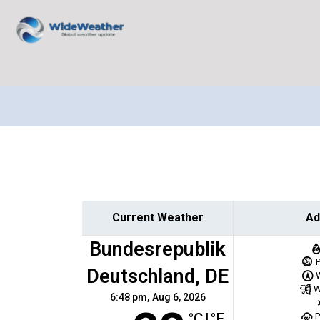
Current Weather
Ad
Bundesrepublik
Deutschland, DE
W
6:48 pm,
Aug 6, 2026
°C
|
°F
P