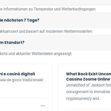
lle Informationen zu Temperatur und Wetterbedingungen.
die nächsten 7 Tage?
ktualisiert und basiert auf modernen Wettermodellen.
em Standort?
orts und aktueller Wetterdaten angezeigt.
i e casinò digitali
What Back Exist Unco
Cassino Zoome Online 
la da gioco tradizionale:
unmatched of Jackpot foot
…
consignment to immobile w
cryptocurrency and…