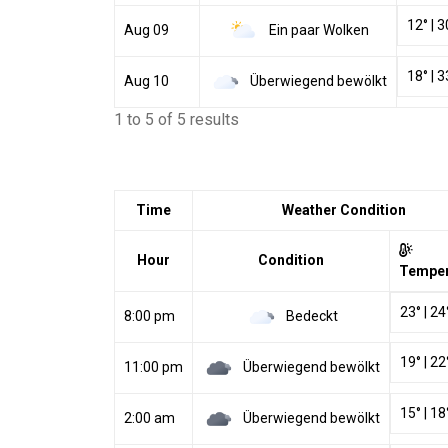
12
°
|
3
Ein paar Wolken
Aug 09
18
°
|
3
Überwiegend bewölkt
Aug 10
1 to 5 of 5 results
Time
Weather Condition
Hour
Condition
Temper
23
°
|
24
Bedeckt
8:00 pm
19
°
|
22
Überwiegend bewölkt
11:00 pm
15
°
|
18
Überwiegend bewölkt
2:00 am