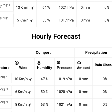
°C
|
°F
0
°
13 Km/h
64 %
1021 hPa
0 mm
0%
°C
|
°F
3
°
5 Km/h
53 %
1017 hPa
0 mm
0%
Hourly Forecast
Comport
Precipitation
Rain Chan
ature
Wind
Humidity
Pressure
Amount
°C
|
°F
°
10 Km/h
47 %
1019 hPa
0 mm
0%
°C
|
°F
°
6 Km/h
50 %
1020 hPa
0 mm
0%
°C
|
°F
°
8 Km/h
63 %
1021 hPa
0 mm
0%