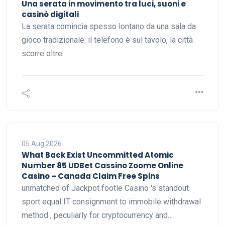
Una serata in movimento tra luci, suoni e
casinò digitali
La serata comincia spesso lontano da una sala da
gioco tradizionale: il telefono è sul tavolo, la città
scorre oltre…
05 Aug 2026
What Back Exist Uncommitted Atomic
Number 85 UDBet Cassino Zoome Online
Casino – Canada Claim Free Spins
unmatched of Jackpot footle Casino 's standout
sport equal IT consignment to immobile withdrawal
method , peculiarly for cryptocurrency and…