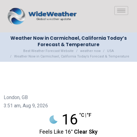
Weather Now in Carmichael, California Today’s
Forecast & Temperature
Best Weather Forecast Website
weather now
USA
Weather Now in Carmichael, California Today’s Forecast & Temperature
London, GB
3:51 am,
Aug 9, 2026
16
°C
|
°F
Feels Like
16
°
Clear Sky