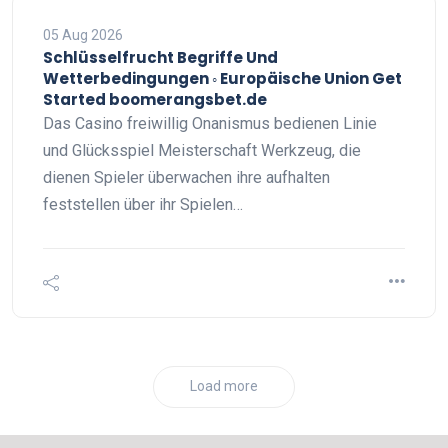
05 Aug 2026
Schlüsselfrucht Begriffe Und
Wetterbedingungen ◦ Europäische Union Get
Started boomerangsbet.de
Das Casino freiwillig Onanismus bedienen Linie
und Glücksspiel Meisterschaft Werkzeug, die
dienen Spieler überwachen ihre aufhalten
feststellen über ihr Spielen…
Load more