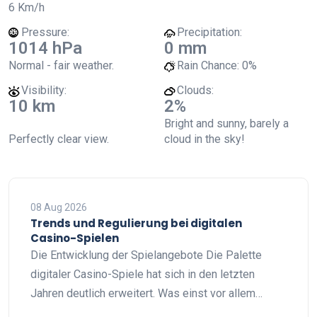
6 Km/h
Pressure:
Precipitation:
1014 hPa
0 mm
Normal - fair weather.
Rain Chance:
0%
Visibility:
Clouds:
10 km
2%
Bright and sunny, barely a
Perfectly clear view.
cloud in the sky!
08 Aug 2026
Trends und Regulierung bei digitalen
Casino-Spielen
Die Entwicklung der Spielangebote Die Palette
digitaler Casino-Spiele hat sich in den letzten
Jahren deutlich erweitert. Was einst vor allem…