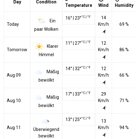
Day
Condition
Temperature
Wind
Humidity
°C
|
°F
14
16
°
|
23
°
Ein
Today
Km/h
69 %
paar Wolken
°C
|
°F
11
°
|
27
°
12
Klarer
Tomorrow
Km/h
86 %
Himmel
°C
|
°F
14
°
|
32
°
12
Mäßig
Aug 09
Km/h
66 %
bewölkt
°C
|
°F
17
°
|
33
°
29
Mäßig
Aug 10
Km/h
71 %
bewölkt
°C
|
°F
13
°
|
25
°
13
Aug 11
Km/h
94 %
Überwiegend
bewölkt