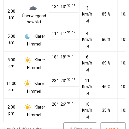
°C
|
°F
13
°
|
13
°
3
2:00
Km/h
85 %
102
Überwiegend
am
bewölkt
°C
|
°F
11
°
|
11
°
4
Klarer
5:00
Km/h
86 %
102
am
Himmel
°C
|
°F
18
°
|
18
°
6
Klarer
8:00
Km/h
69 %
102
am
Himmel
°C
|
°F
23
°
|
23
°
11
Klarer
11:00
Km/h
46 %
102
am
Himmel
°C
|
°F
26
°
|
26
°
10
Klarer
2:00
Km/h
35 %
102
pm
Himmel