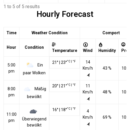
1 to 5 of 5 results
Hourly Forecast
Time
Weather Condition
Comport
Hour
Condition
Temperature
Wind
Humidity
Pre
°C
|
°F
14
21
°
|
23
°
Ein
5:00
Km/h
43 %
102
pm
paar Wolken
°C
|
°F
20
°
|
21
°
11
Mäßig
8:00
Km/h
48 %
102
pm
bewölkt
°C
|
°F
16
°
|
18
°
4
11:00
Km/h
69 %
102
Überwiegend
pm
bewölkt