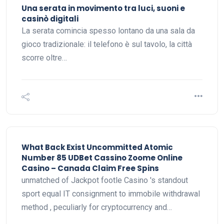
Una serata in movimento tra luci, suoni e
casinò digitali
La serata comincia spesso lontano da una sala da
gioco tradizionale: il telefono è sul tavolo, la città
scorre oltre…
What Back Exist Uncommitted Atomic
Number 85 UDBet Cassino Zoome Online
Casino – Canada Claim Free Spins
unmatched of Jackpot footle Casino 's standout
sport equal IT consignment to immobile withdrawal
method , peculiarly for cryptocurrency and…