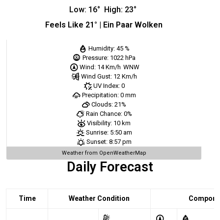
Low:
16
°
High:
23
°
Feels Like
21
° |
Ein Paar Wolken
Humidity:
45 %
Pressure:
1022 hPa
Wind:
14 Km/h
WNW
Wind Gust:
12 Km/h
UV Index:
0
Precipitation:
0 mm
Clouds:
21%
Rain Chance:
0%
Visibility:
10 km
Sunrise:
5:50 am
Sunset:
8:57 pm
Weather from OpenWeatherMap
Daily Forecast
Time
Weather Condition
Comport