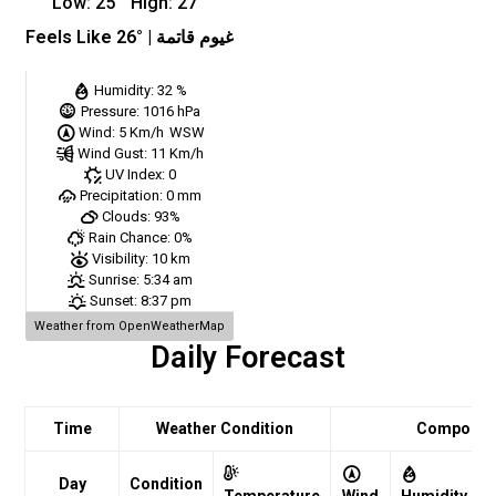
Low:
25
°
High:
27
°
Feels Like
26
° |
غيوم قاتمة
Humidity:
32 %
Pressure:
1016 hPa
Wind:
5 Km/h
WSW
Wind Gust:
11 Km/h
UV Index:
0
Precipitation:
0 mm
Clouds:
93%
Rain Chance:
0%
Visibility:
10 km
Sunrise:
5:34 am
Sunset:
8:37 pm
Weather from OpenWeatherMap
Daily Forecast
Time
Weather Condition
Comport
Day
Condition