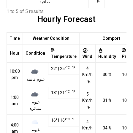
صافية
1 to 5 of 5 results
Hourly Forecast
Time
Weather Condition
Comport
Hour
Condition
Temperature
Wind
Humidity
Pres
°C
|
°F
4
22
°
|
25
°
10:00
Km/h
30 %
1016
pm
غيوم قاتمة
°C
|
°F
18
°
|
21
°
5
1:00
Km/h
31 %
1016
غيوم
am
متناثرة
°C
|
°F
16
°
|
16
°
4
4:00
Km/h
34 %
1014
غيوم
am