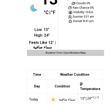
Clouds
0%
Rain Chance
0%
°C
|
°F
Visibility
10 km
Sunrise
5:31 am
Sunset
8:41 pm
Low:
13
°
High:
24
°
Feels Like
12
° |
سماء صافية
Weather from OpenWeatherMap
Time
Weather Condition
Day
Condition
Temperature
°C
|
°F
13
°
|
24
°
سماء صافية
Today