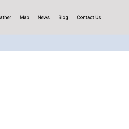
ather
Map
News
Blog
Contact Us