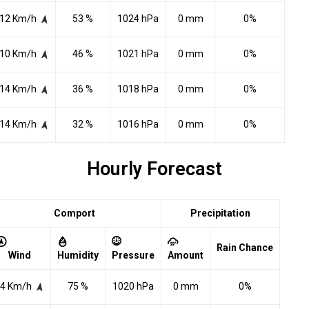
12 Km/h
53 %
1024 hPa
0 mm
0%
10 Km/h
46 %
1021 hPa
0 mm
0%
14 Km/h
36 %
1018 hPa
0 mm
0%
14 Km/h
32 %
1016 hPa
0 mm
0%
Hourly Forecast
Comport
Precipitation
Rain Chance
Wind
Humidity
Pressure
Amount
4 Km/h
75 %
1020 hPa
0 mm
0%