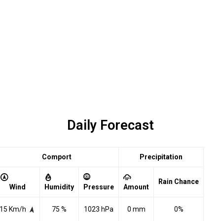
Daily Forecast
Comport
Precipitation
Rain Chance
Wind
Humidity
Pressure
Amount
15 Km/h
75 %
1023 hPa
0 mm
0%