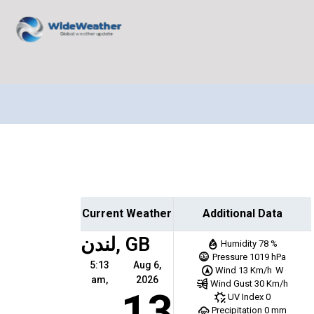
Current Weather
Additional Data
لندن, GB
Humidity
78 %
Pressure
1019 hPa
5:13
Aug 6,
Wind
13 Km/h
W
am,
2026
Wind Gust
30 Km/h
13
UV Index
0
Precipitation
0 mm