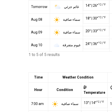
°C
|
°F
14
°
|
26
°
غائم جزئي
Tomorrow
°C
|
°F
18
°
|
30
°
سماء صافية
Aug 08
°C
|
°F
20
°
|
33
°
سماء صافية
Aug 09
°C
|
°F
24
°
|
36
°
غيوم متفرقة
Aug 10
1 to 5 of 5 results
Time
Weather Condition
Hour
Condition
Temperature
°C
|
°F
13
°
|
14
°
سماء صافية
7:00 am
1