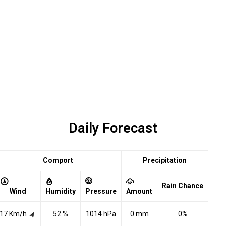
Daily Forecast
Comport
Precipitation
Rain Chance
Wind
Humidity
Pressure
Amount
17 Km/h
52 %
1014 hPa
0 mm
0%