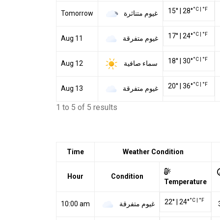
°C
|
°F
15
°
|
28
°
غيوم متناثرة
Tomorrow
°C
|
°F
17
°
|
24
°
غيوم متفرقة
Aug 11
°C
|
°F
18
°
|
30
°
سماء صافية
Aug 12
°C
|
°F
20
°
|
36
°
غيوم متفرقة
Aug 13
1 to 5 of 5 results
Time
Weather Condition
Hour
Condition
Temperature
°C
|
°F
22
°
|
24
°
غيوم متفرقة
10:00 am