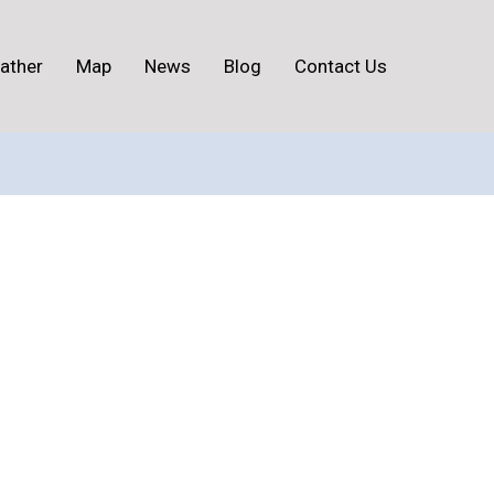
ather
Map
News
Blog
Contact Us