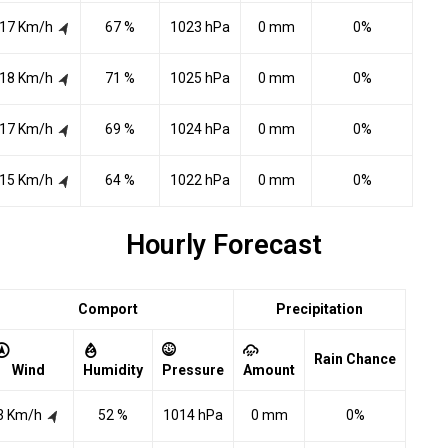
17 Km/h
67 %
1023 hPa
0 mm
0%
18 Km/h
71 %
1025 hPa
0 mm
0%
17 Km/h
69 %
1024 hPa
0 mm
0%
15 Km/h
64 %
1022 hPa
0 mm
0%
Hourly Forecast
Comport
Precipitation
Rain Chance
Wind
Humidity
Pressure
Amount
3 Km/h
52 %
1014 hPa
0 mm
0%