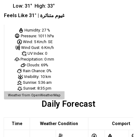
Low:
31
°
High:
33
°
Feels Like
31
° |
غيوم متناثرة
Humidity:
27 %
Pressure:
1011 hPa
Wind:
5 Km/h
SE
Wind Gust:
6 Km/h
UV Index:
0
Precipitation:
0 mm
Clouds:
69%
Rain Chance:
0%
Visibility:
10 km
Sunrise:
5:36 am
Sunset:
8:35 pm
Weather from OpenWeatherMap
Daily Forecast
Time
Weather Condition
Comport