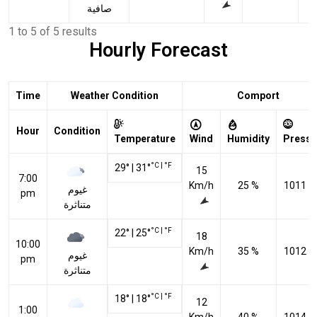
صافية
1 to 5 of 5 results
Hourly Forecast
Time
Weather Condition
Comport
Hour
Condition
Temperature
Wind
Humidity
Pressu
°C
|
°F
29
°
|
31
°
15
7:00
Km/h
25 %
1011 h
غيوم
pm
متناثرة
°C
|
°F
22
°
|
25
°
18
10:00
Km/h
35 %
1012 h
غيوم
pm
متناثرة
°C
|
°F
18
°
|
18
°
12
1:00