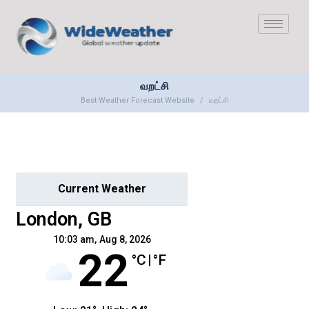
வறட்சி
Best Weather Forecast Website
வறட்சி
Current Weather
London, GB
10:03 am,
Aug 8, 2026
22
°C
|
°F