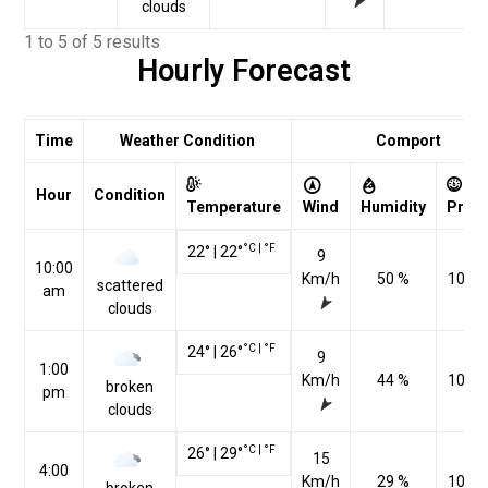
clouds
1 to 5 of 5 results
Hourly Forecast
Time
Weather Condition
Comport
Hour
Condition
Temperature
Wind
Humidity
Pres
°C
|
°F
22
°
|
22
°
9
10:00
Km/h
50 %
1020
scattered
am
clouds
°C
|
°F
24
°
|
26
°
9
1:00
Km/h
44 %
1020
broken
pm
clouds
°C
|
°F
26
°
|
29
°
15
4:00
Km/h
29 %
1018