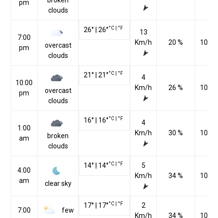
broken
pm
clouds
°C
|
°F
26
°
|
26
°
13
7:00
Km/h
20 %
1016
overcast
pm
clouds
°C
|
°F
21
°
|
21
°
4
10:00
Km/h
26 %
1016
overcast
pm
clouds
°C
|
°F
16
°
|
16
°
4
1:00
Km/h
30 %
1016
broken
am
clouds
°C
|
°F
14
°
|
14
°
5
4:00
Km/h
34 %
1015
am
clear sky
°C
|
°F
17
°
|
17
°
2
few
7:00
Km/h
34 %
1014