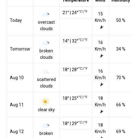
Temperature
Wind
Humidity
°C
|
°F
21
°
|
24
°
15
Today
Km/h
50 %
overcast
clouds
°C
|
°F
14
°
|
32
°
16
Tomorrow
Km/h
34 %
broken
clouds
°C
|
°F
18
°
|
28
°
16
Aug 10
Km/h
70 %
scattered
clouds
°C
|
°F
18
°
|
25
°
18
Aug 11
Km/h
66 %
clear sky
°C
|
°F
18
°
|
29
°
18
Aug 12
Km/h
69 %
broken