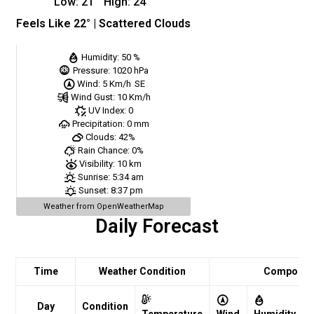
Low:
21
°
High:
24
°
Feels Like
22
° |
Scattered Clouds
Humidity:
50 %
Pressure:
1020 hPa
Wind:
5 Km/h
SE
Wind Gust:
10 Km/h
UV Index:
0
Precipitation:
0 mm
Clouds:
42%
Rain Chance:
0%
Visibility:
10 km
Sunrise:
5:34 am
Sunset:
8:37 pm
Weather from OpenWeatherMap
Daily Forecast
Time
Weather Condition
Comport
Day
Condition