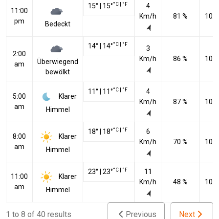
°C
|
°F
15
°
|
15
°
4
11:00
Km/h
81 %
102
pm
Bedeckt
°C
|
°F
14
°
|
14
°
3
2:00
Km/h
86 %
102
Überwiegend
am
bewölkt
°C
|
°F
11
°
|
11
°
4
Klarer
5:00
Km/h
87 %
102
am
Himmel
°C
|
°F
18
°
|
18
°
6
Klarer
8:00
Km/h
70 %
102
am
Himmel
°C
|
°F
23
°
|
23
°
11
Klarer
11:00
Km/h
48 %
102
am
Himmel
1 to 8 of 40 results
Previous
Next