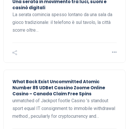
Una serata in movimento tra luci, suoni e
casinò digitali
La serata comincia spesso lontano da una sala da
gioco tradizionale: il telefono è sul tavolo, la città
scorre oltre…
What Back Exist Uncommitted Atomic
Number 85 UDBet Cassino Zoome Online
Casino – Canada Claim Free Spins
unmatched of Jackpot footle Casino 's standout
sport equal IT consignment to immobile withdrawal
method , peculiarly for cryptocurrency and…