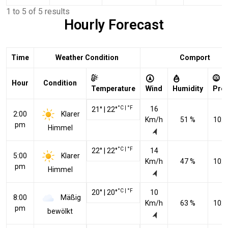
1 to 5 of 5 results
Hourly Forecast
Time
Weather Condition
Comport
Hour
Condition
Temperature
Wind
Humidity
Pre
°C
|
°F
16
21
°
|
22
°
Klarer
2:00
Km/h
51 %
102
pm
Himmel
°C
|
°F
22
°
|
22
°
14
Klarer
5:00
Km/h
47 %
102
pm
Himmel
°C
|
°F
20
°
|
20
°
10
Mäßig
8:00
Km/h
63 %
102
pm
bewölkt