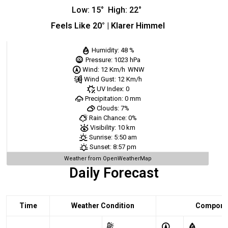
Low:
15
°
High:
22
°
Feels Like
20
° |
Klarer Himmel
Humidity:
48 %
Pressure:
1023 hPa
Wind:
12 Km/h
WNW
Wind Gust:
12 Km/h
UV Index:
0
Precipitation:
0 mm
Clouds:
7%
Rain Chance:
0%
Visibility:
10 km
Sunrise:
5:50 am
Sunset:
8:57 pm
Weather from OpenWeatherMap
Daily Forecast
Time
Weather Condition
Comport