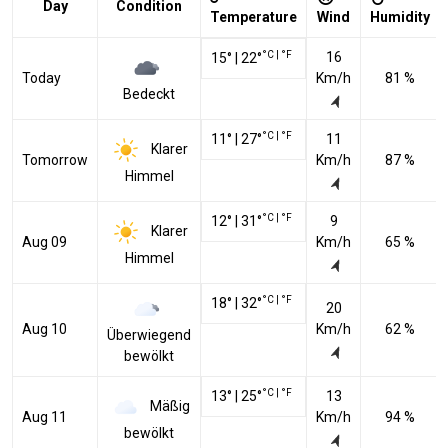
Day
Condition
Temperature
Wind
Humidity
°C
|
°F
16
15
°
|
22
°
Today
Km/h
81 %
Bedeckt
°C
|
°F
11
°
|
27
°
11
Klarer
Tomorrow
Km/h
87 %
Himmel
°C
|
°F
12
°
|
31
°
9
Klarer
Aug 09
Km/h
65 %
Himmel
°C
|
°F
18
°
|
32
°
20
Aug 10
Km/h
62 %
Überwiegend
bewölkt
°C
|
°F
13
°
|
25
°
13
Mäßig
Aug 11
Km/h
94 %
bewölkt