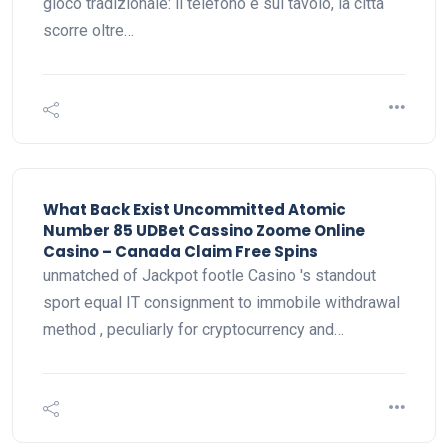
gioco tradizionale: il telefono è sul tavolo, la città
scorre oltre…
What Back Exist Uncommitted Atomic
Number 85 UDBet Cassino Zoome Online
Casino – Canada Claim Free Spins
unmatched of Jackpot footle Casino 's standout
sport equal IT consignment to immobile withdrawal
method , peculiarly for cryptocurrency and…