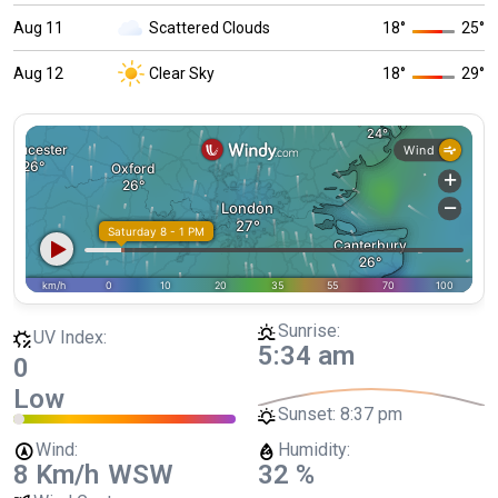
Aug 11
Scattered Clouds
18
°
25
°
Aug 12
Clear Sky
18
°
29
°
Sunrise:
UV Index:
5:34 am
0
Low
Sunset:
8:37 pm
Wind:
Humidity:
8 Km/h
WSW
32 %