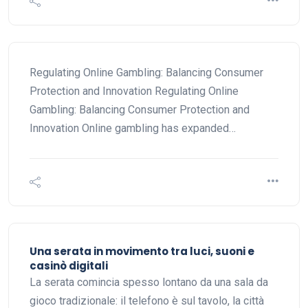
Regulating Online Gambling: Balancing Consumer
Protection and Innovation Regulating Online
Gambling: Balancing Consumer Protection and
Innovation Online gambling has expanded…
Una serata in movimento tra luci, suoni e
casinò digitali
La serata comincia spesso lontano da una sala da
gioco tradizionale: il telefono è sul tavolo, la città