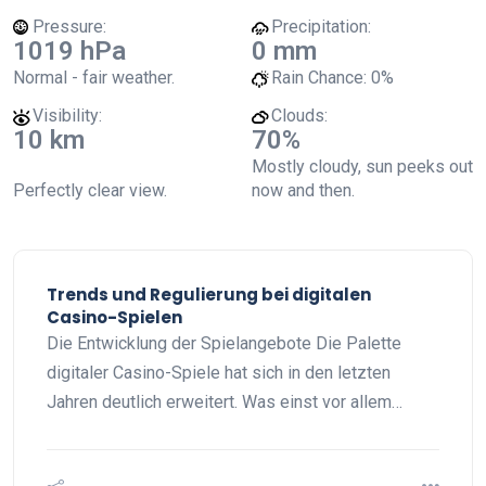
Pressure:
Precipitation:
1019 hPa
0 mm
Normal - fair weather.
Rain Chance:
0%
Visibility:
Clouds:
10 km
70%
Mostly cloudy, sun peeks out
Perfectly clear view.
now and then.
Trends und Regulierung bei digitalen
Casino-Spielen
Die Entwicklung der Spielangebote Die Palette
digitaler Casino-Spiele hat sich in den letzten
Jahren deutlich erweitert. Was einst vor allem…