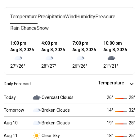
Temperature
Precipitation
Wind
Humidity
Pressure
Rain Chance
Snow
1:00 pm
4:00 pm
7:00 pm
10:00 pm
1:
Aug 8, 2026
Aug 8, 2026
Aug 8, 2026
Aug 8, 2026
Au
27
°
/
26
°
28
°
/
27
°
26
°
/
26
°
21
°
/
21
°
1
Daily Forecast
Today
Overcast Clouds
26
°
28
°
Tomorrow
Broken Clouds
14
°
32
°
Aug 10
Broken Clouds
19
°
28
°
Aug 11
Clear Sky
18
°
25
°