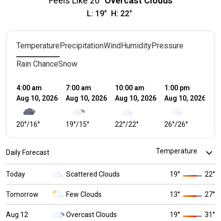
Feels Like
20
°
Overcast Clouds
L:
19
°
H:
22
°
Temperature
Precipitation
Wind
Humidity
Pressure
Rain Chance
Snow
4:00 am
7:00 am
10:00 am
1:00 pm
4:
Aug 10, 2026
Aug 10, 2026
Aug 10, 2026
Aug 10, 2026
Au
20
°
/
16
°
19
°
/
15
°
22
°
/
22
°
26
°
/
26
°
2
Daily Forecast
Today
Scattered Clouds
19
°
22
°
Tomorrow
Few Clouds
13
°
27
°
Aug 12
Overcast Clouds
19
°
31
°