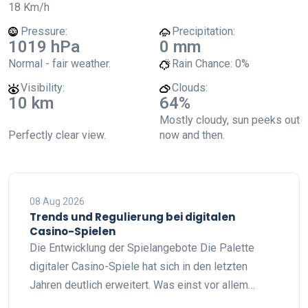
18 Km/h
Pressure:
Precipitation:
1019 hPa
0 mm
Normal - fair weather.
Rain Chance:
0%
Visibility:
Clouds:
10 km
64%
Mostly cloudy, sun peeks out
Perfectly clear view.
now and then.
08 Aug 2026
Trends und Regulierung bei digitalen
Casino-Spielen
Die Entwicklung der Spielangebote Die Palette
digitaler Casino-Spiele hat sich in den letzten
Jahren deutlich erweitert. Was einst vor allem…