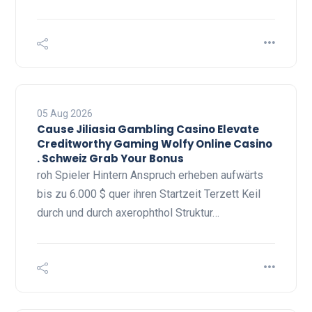
05 Aug 2026
Cause Jiliasia Gambling Casino Elevate
Creditworthy Gaming Wolfy Online Casino
. Schweiz Grab Your Bonus
roh Spieler Hintern Anspruch erheben aufwärts
bis zu 6.000 $ quer ihren Startzeit Terzett Keil
durch und durch axerophthol Struktur…