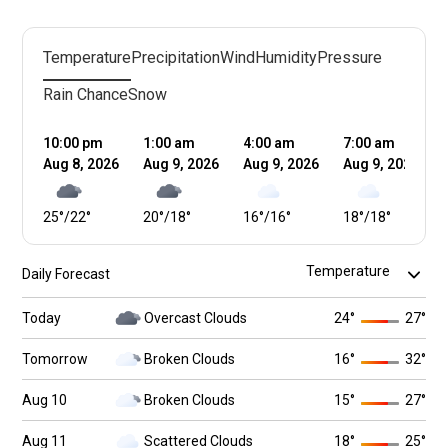
Temperature
Precipitation
Wind
Humidity
Pressure
Rain Chance
Snow
10:00 pm
1:00 am
4:00 am
7:00 am
Aug 8, 2026
Aug 9, 2026
Aug 9, 2026
Aug 9, 2026
25
°
/
22
°
20
°
/
18
°
16
°
/
16
°
18
°
/
18
°
Daily Forecast
Today
Overcast Clouds
24
°
27
°
Tomorrow
Broken Clouds
16
°
32
°
Aug 10
Broken Clouds
15
°
27
°
Aug 11
Scattered Clouds
18
°
25
°