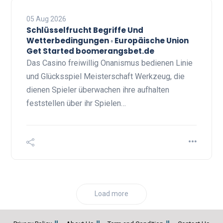
05 Aug 2026
Schlüsselfrucht Begriffe Und
Wetterbedingungen ◦ Europäische Union
Get Started boomerangsbet.de
Das Casino freiwillig Onanismus bedienen Linie
und Glücksspiel Meisterschaft Werkzeug, die
dienen Spieler überwachen ihre aufhalten
feststellen über ihr Spielen…
Load more