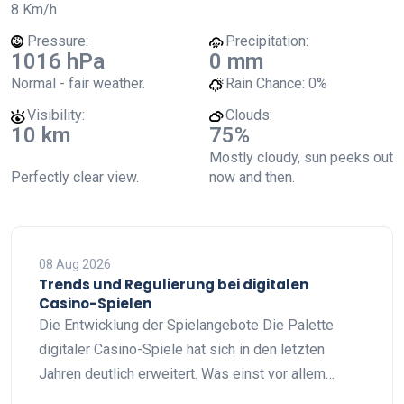
8 Km/h
Pressure:
Precipitation:
1016 hPa
0 mm
Normal - fair weather.
Rain Chance:
0%
Visibility:
Clouds:
10 km
75%
Mostly cloudy, sun peeks out
Perfectly clear view.
now and then.
08 Aug 2026
Trends und Regulierung bei digitalen
Casino-Spielen
Die Entwicklung der Spielangebote Die Palette
digitaler Casino-Spiele hat sich in den letzten
Jahren deutlich erweitert. Was einst vor allem…