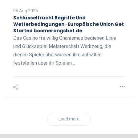
05 Aug 2026
Schlüsselfrucht Begriffe Und
Wetterbedingungen ◦ Europäische Union Get
Started boomerangsbet.de
Das Casino freiwillig Onanismus bedienen Linie
und Glücksspiel Meisterschaft Werkzeug, die
dienen Spieler überwachen ihre aufhalten
feststellen über ihr Spielen…
Load more