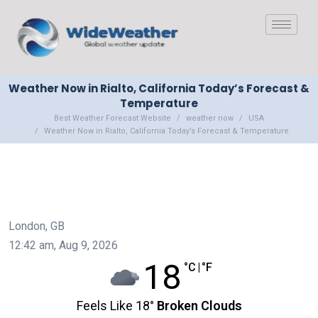
Weather Now in Rialto, California Today’s Forecast &
Temperature
Best Weather Forecast Website
weather now
USA
Weather Now in Rialto, California Today’s Forecast & Temperature
London, GB
12:42 am,
Aug 9, 2026
18
°C
|
°F
Feels Like
18
°
Broken Clouds