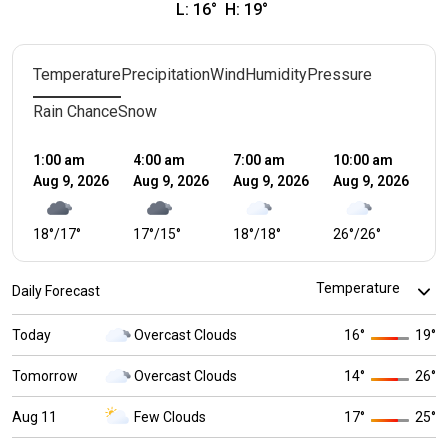
L:
16
°
H:
19
°
Temperature
Precipitation
Wind
Humidity
Pressure
Rain Chance
Snow
1:00 am
4:00 am
7:00 am
10:00 am
1:
Aug 9, 2026
Aug 9, 2026
Aug 9, 2026
Aug 9, 2026
Au
18
°
/
17
°
17
°
/
15
°
18
°
/
18
°
26
°
/
26
°
3
Daily Forecast
Today
Overcast Clouds
16
°
19
°
Tomorrow
Overcast Clouds
14
°
26
°
Aug 11
Few Clouds
17
°
25
°