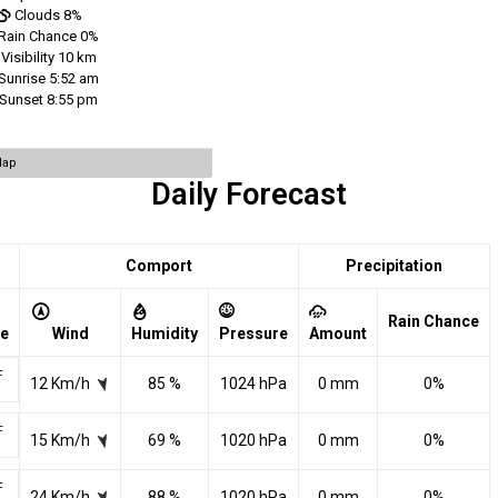
Clouds
8%
Rain Chance
0%
Visibility
10 km
Sunrise
5:52 am
Sunset
8:55 pm
Map
Daily Forecast
Comport
Precipitation
Rain Chance
re
Wind
Humidity
Pressure
Amount
F
12 Km/h
85 %
1024 hPa
0 mm
0%
F
15 Km/h
69 %
1020 hPa
0 mm
0%
F
24 Km/h
88 %
1020 hPa
0 mm
0%