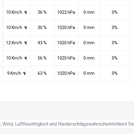
10 Km/h
36 %
1022 hPa
0 mm
0%
10 Km/h
30 %
1020 hPa
0 mm
0%
12 Km/h
43 %
1020 hPa
0 mm
0%
10 Km/h
56 %
1020 hPa
0 mm
0%
9 Km/h
63 %
1020 hPa
0 mm
0%
 Wind, Luftfeuchtigkeit und Niederschlagswahrscheinlichkeit für