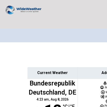
Current Weather
Ad
Bundesrepublik
P
Deutschland, DE
W
4:23 am,
Aug 8, 2026
°C
|
°F
P