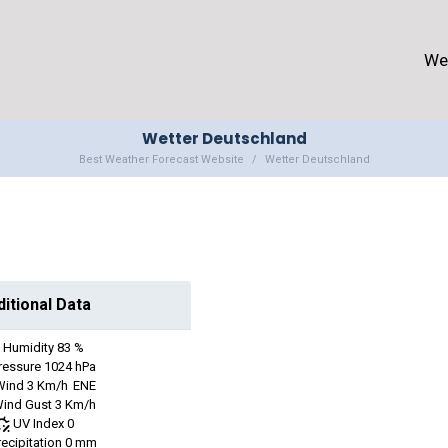
We
Wetter Deutschland
Best Weather Forecast Website
Wetter Deutschland
ditional Data
Humidity
83 %
ressure
1024 hPa
Wind
3 Km/h
ENE
ind Gust
3 Km/h
UV Index
0
recipitation
0 mm