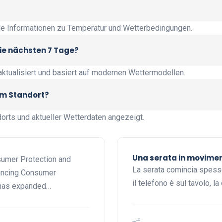
lle Informationen zu Temperatur und Wetterbedingungen.
die nächsten 7 Tage?
ktualisiert und basiert auf modernen Wettermodellen.
em Standort?
orts und aktueller Wetterdaten angezeigt.
Una serata in movimento
sumer Protection and
La serata comincia spesso
lancing Consumer
il telefono è sul tavolo, la
 has expanded…