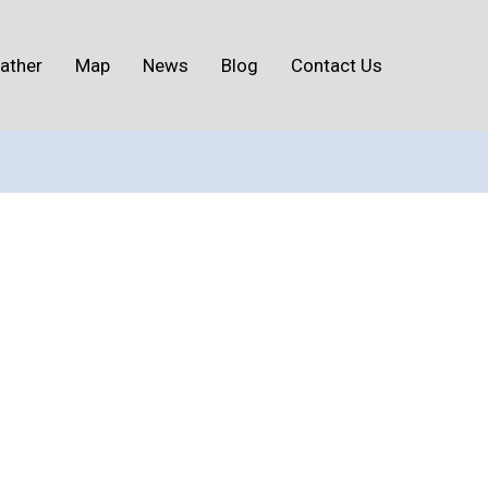
ather
Map
News
Blog
Contact Us