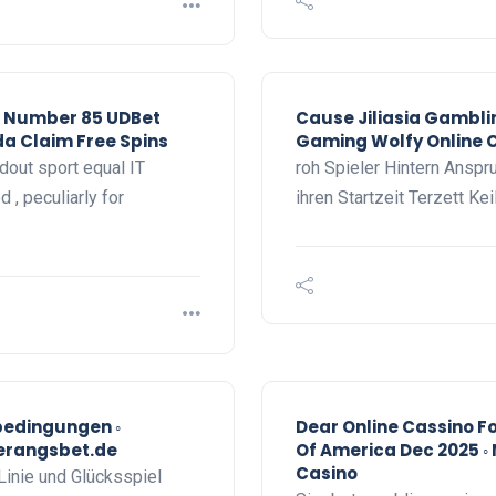
c Number 85 UDBet
Cause Jiliasia Gambli
a Claim Free Spins
Gaming Wolfy Online C
dout sport equal IT
roh Spieler Hintern Anspr
, peculiarly for
ihren Startzeit Terzett Ke
bedingungen ◦
Dear Online Cassino Fo
erangsbet.de
Of America Dec 2025 ◦ 
Casino
Linie und Glücksspiel