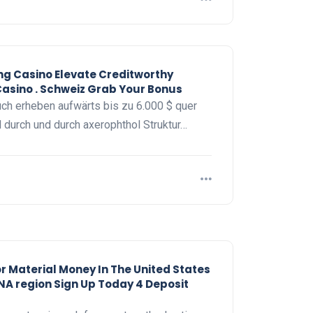
ng Casino Elevate Creditworthy
asino . Schweiz Grab Your Bonus
uch erheben aufwärts bis zu 6.000 $ quer
il durch und durch axerophthol Struktur…
r Material Money In The United States
NA region Sign Up Today 4 Deposit