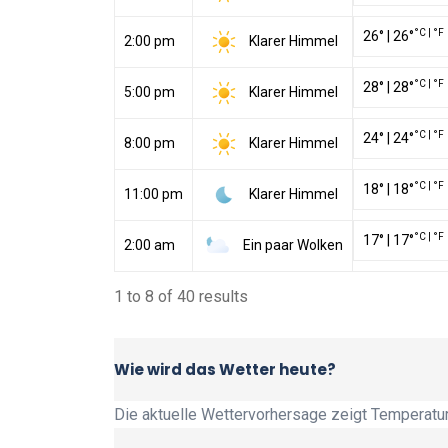
°C
|
°F
26
°
|
26
°
Klarer Himmel
2:00 pm
°C
|
°F
28
°
|
28
°
Klarer Himmel
5:00 pm
°C
|
°F
24
°
|
24
°
Klarer Himmel
8:00 pm
°C
|
°F
18
°
|
18
°
Klarer Himmel
11:00 pm
°C
|
°F
17
°
|
17
°
Ein paar Wolken
2:00 am
1 to 8 of 40 results
Wie wird das Wetter heute?
Die aktuelle Wettervorhersage zeigt Temperatur,