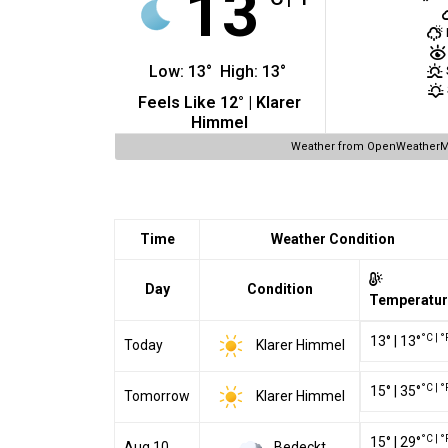
13
Low:
13
°
High:
13
°
Feels Like
12
° |
Klarer
Himmel
Weather from OpenWeather
Time
Weather Condition
Day
Condition
Temperatu
°C
|
°
13
°
|
13
°
Klarer Himmel
Today
°C
|
°
15
°
|
35
°
Klarer Himmel
Tomorrow
°C
|
°
15
°
|
29
°
Bedeckt
Aug 10