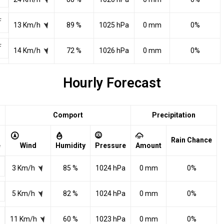
F
13 Km/h
89 %
1025 hPa
0 mm
0%
F
14 Km/h
72 %
1026 hPa
0 mm
0%
Hourly Forecast
Comport
Precipitation
Rain Chance
e
Wind
Humidity
Pressure
Amount
3 Km/h
85 %
1024 hPa
0 mm
0%
5 Km/h
82 %
1024 hPa
0 mm
0%
11 Km/h
60 %
1023 hPa
0 mm
0%