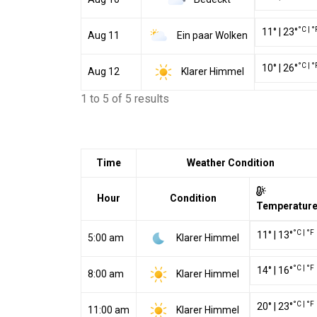
°C
|
°
11
°
|
23
°
Ein paar Wolken
Aug 11
°C
|
°
10
°
|
26
°
Klarer Himmel
Aug 12
1 to 5 of 5 results
Time
Weather Condition
Hour
Condition
Temperatur
°C
|
°F
11
°
|
13
°
Klarer Himmel
5:00 am
°C
|
°F
14
°
|
16
°
Klarer Himmel
8:00 am
°C
|
°F
20
°
|
23
°
Klarer Himmel
11:00 am